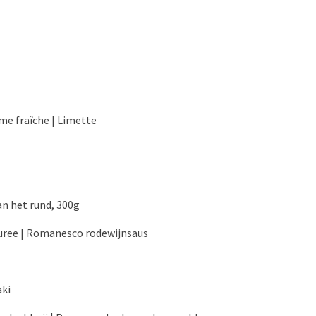
ème fraîche | Limette
an het rund, 300g
uree | Romanesco rodewijnsaus
aki