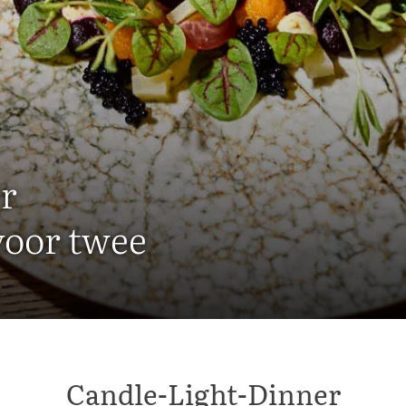
r
voor twee
Candle-Light-Dinner