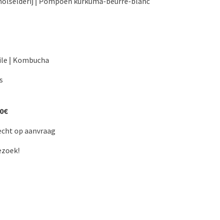
nolselderij | Pompoen kurkuma-beurre-blanc
ile | Kombucha
s
50€
echt op aanvraag
ezoek!