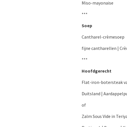
Miso-mayonaise
***
Soep
Cantharel-crèmesoep
fijne cantharellen | Cr
***
Hoofdgerecht
Flat-iron-botersteak v
Duitsland | Aardappelp
of
Zalm Sous Vide in Teriy