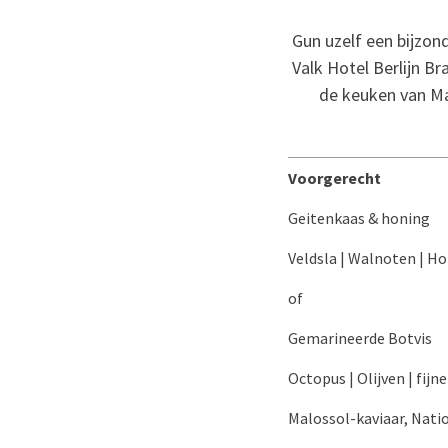
Gun uzelf een bijzon
Valk Hotel Berlijn 
de keuken van Max
Voorgerecht
Geitenkaas & honing
Veldsla | Walnoten | H
of
Gemarineerde Botvis
Octopus | Olijven | fijn
Malossol-kaviaar, Nati