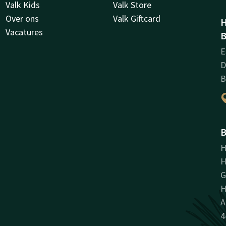
Valk Kids
Valk Store
Over ons
Valk Giftcard
H
Vacatures
B
E
D
B
B
H
H
H
A
4