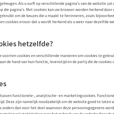
heugen. Als u surft op verschillende pagina's van de website zal
 op die pagina's. Met cookies kan uw browser worden herkend door
gebruikt om de keuzes die u maakt te herinneren, zoals bijvoorbe
n cookies ervoor dat u wordt herkend als u weer naar dezelfde we
okies hetzelfde?
nde soorten cookies en verschillende manieren om cookies te gebru
aan de hand van hun functie, levenstijd en de partij die de cookies
es
ussen functionele-, analytische- en marketingcookies. Functione
ijd. Deze zijn namelijk noodzakelijk om de website goed te laten
 anders dan voor het doel waarvoor deze persoonsgegevens word
zamelen wij statistieken over het gebruik van de website door de 