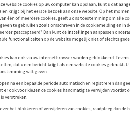
onze website cookies op uw computer kan opslaan, kunt u dat aange
zien krijgt bij het eerste bezoek aan onze website. Op het momen
van één of meerdere cookies, geeft u ons toestemming om alle c
ven te gebruiken zoals omschreven in de cookiemelding en in de
l eerder geaccepteerd? Dan kunt de instellingen aanpassen ondera
de functionaliteiten op de website mogelijk niet of slechts gedee
okies kan ook via uw internetbrowser worden geblokkeerd. Tevens
llen, dat u een bericht krijgt als een website cookies gebruikt. U 
toestemming wilt geven.
open na een bepaalde periode automatisch en registreren dan ge
nt er ook voor kiezen de cookies handmatig te verwijden voordat d
s verstreken.
over het blokkeren of verwijderen van cookies, raadpleeg dan de 