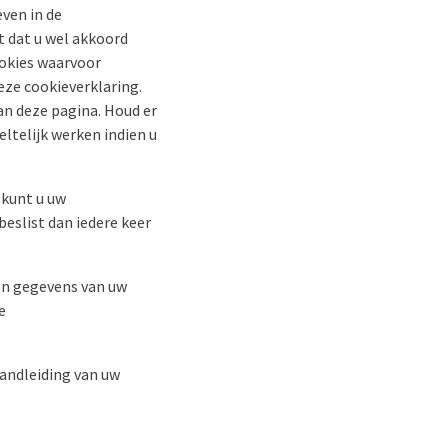
ven in de
t dat u wel akkoord
ookies waarvoor
ze cookieverklaring.
an deze pagina. Houd er
ltelijk werken indien u
 kunt u uw
beslist dan iedere keer
en gegevens van uw
e
handleiding van uw