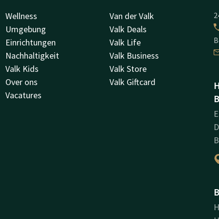
Wellness
Van der Valk
2
Umgebung
Valk Deals
B
Einrichtungen
Valk Life
Nachhaltigkeit
Valk Business
Valk Kids
Valk Store
Over ons
Valk Giftcard
H
Vacatures
B
E
D
B
B
H