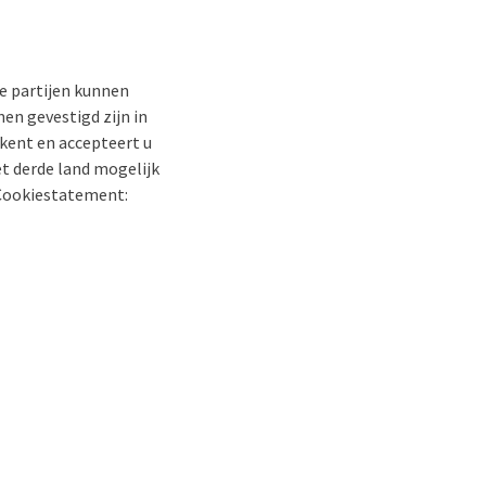
e partijen kunnen
en gevestigd zijn in
rkent en accepteert u
t derde land mogelijk
t Cookiestatement: