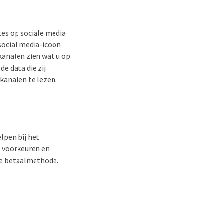
tes op sociale media
 social media-icoon
kanalen zien wat u op
e data die zij
kanalen te lezen.
lpen bij het
. voorkeuren en
ste betaalmethode.