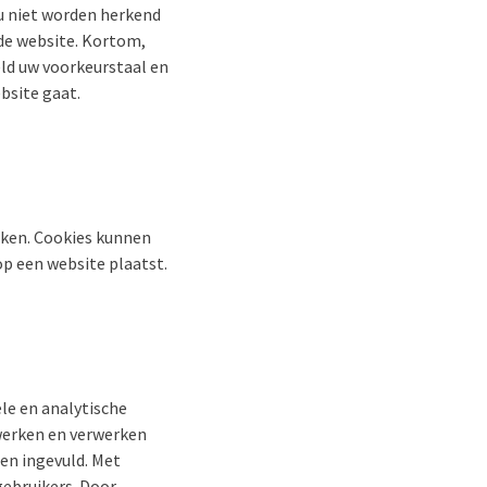
 u niet worden herkend
 de website. Kortom,
eld uw voorkeurstaal en
bsite gaat.
iken. Cookies kunnen
 op een website plaatst.
le en analytische
 werken en verwerken
en ingevuld. Met
gebruikers. Door