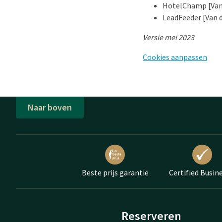
HotelChamp [Van 
LeadFeeder [Van 
Versie mei 2023
Cookies aanpassen
Naar boven
Beste prijs garantie
Certified Busin
Reserveren