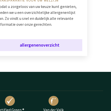
RANSPARANTIE VOOR UW WELZIJN
odat u zorgeloos van uw keuze kunt genieten,
ieden we u een overzichtelijke allergenenlijst
an. Zo vindt u snel en duidelijk alle relevante
nformatie over onze gerechten.
allergenenoverzicht
rtified Green ®
Van der Valk