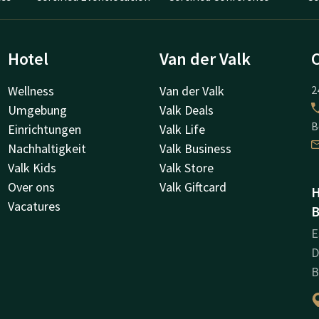
Hotel
Van der Valk
Wellness
Van der Valk
2
Umgebung
Valk Deals
B
Einrichtungen
Valk Life
Nachhaltigkeit
Valk Business
Valk Kids
Valk Store
Over ons
Valk Giftcard
H
Vacatures
B
E
D
B