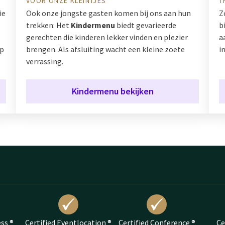
VOOR ONZE KLEINTJES
T
ie
Ook onze jongste gasten komen bij ons aan hun
Z
trekken: Het
Kindermenu
biedt gevarieerde
b
gerechten die kinderen lekker vinden en plezier
a
op
brengen. Als afsluiting wacht een kleine zoete
i
verrassing.
Kindermenu bekijken
ess ®
Certified Eventlocation ®
Certified Conference ®
Ce