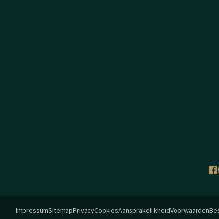
Impressum
Sitemap
Privacy
Cookies
Aansprakelijkheid
Voorwaarden
Bes