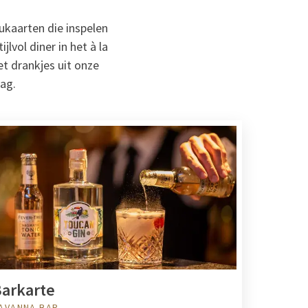
ukaarten die inspelen
lvol diner in het à la
t drankjes uit onze
lag.
arkarte
AVANNA BAR