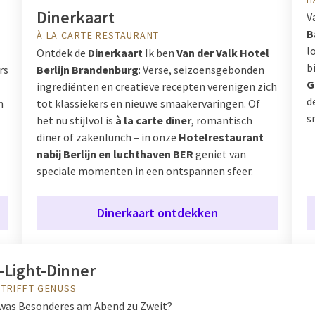
Dinerkaart
V
B
À LA CARTE RESTAURANT
l
Ontdek de
Dinerkaart
Ik ben
Van der Valk Hotel
b
rs
Berlijn Brandenburg
: Verse, seizoensgebonden
G
ingrediënten en creatieve recepten verenigen zich
d
n
tot klassiekers en nieuwe smaakervaringen. Of
s
het nu stijlvol is
à la carte diner
, romantisch
diner of zakenlunch – in onze
Hotelrestaurant
nabij Berlijn en luchthaven BER
geniet van
speciale momenten in een ontspannen sfeer.
Dinerkaart ontdekken
-Light-Dinner
 TRIFFT GENUSS
twas Besonderes am Abend zu Zweit?