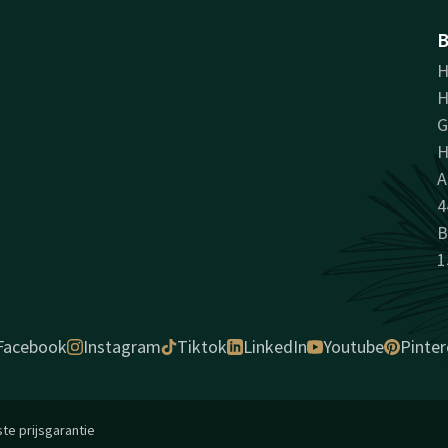
B
H
H
H
A
4
B
1
Facebook
Instagram
Tiktok
LinkedIn
Youtube
Pinter
te prijsgarantie