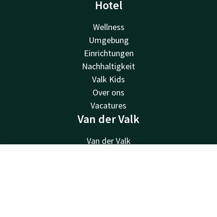
Hotel
Wellness
Umgebung
Einrichtungen
Nachhaltigkeit
Valk Kids
Over ons
Vacatures
Van der Valk
Van der Valk
Valk Deals
Valk Life
Contact
Account
NL
Valk Business
Boek nu
Valk Store
Valk Giftcard