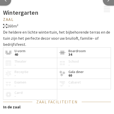
MENU
Wintergarten
ZAAL
160m²
De heldere en lichte wintertuin, het bijbehorende terras en de
tuin zijn het perfecte decor voor uw bruiloft, familie- of
bedrijfsfeest.
U-vorm
Boardroom
40
34
Theater
School
-
-
Receptie
Gala diner
-
60
Examen
Cabaret
-
-
Carré
-
ZAAL FACILITEITEN
In de zaal