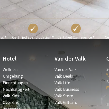
ess ®
Certified Eventlocation ®
Certified Conference ®
Ce
Hotel
Van der Valk
Wellness
Van der Valk
2
Umgebung
Valk Deals
B
Einrichtungen
Valk Life
Nachhaltigkeit
Valk Business
Valk Kids
Valk Store
Over ons
Valk Giftcard
H
Vacatures