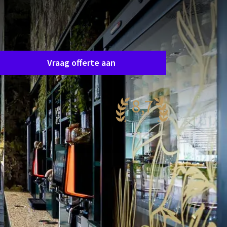
Zaal aanvraag
raag eenvoudig en vrijblijvend een offerte aan en
e nemen spoedig contact op om samen uw
ensen af te stemmen.
Vraag offerte aan
8,7
antastisch
96 reviews