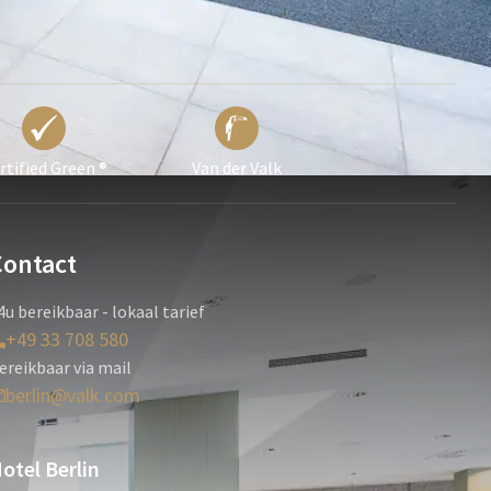
rtified Green ®
Van der Valk
Contact
4u bereikbaar - lokaal tarief
+49 33 708 580
ereikbaar via mail
berlin@valk.com
otel Berlin