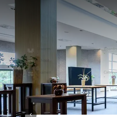
ZAAL
580m²
De foyer van 580 m² (met aparte ingang) op de beg
onze grootste evenementenruimte (Saal Berlin 750 m
dergelijke.
De grote Saal Berlin (750 m²) kan worden gebruikt v
productpresentaties en congressen. Afhankelijk van
U-vorm
Board
-
-
personen.
Een aparte keuken in het Congress & Event Center z
School
Recept
-
400
Examen
Cabare
-
-
ZAAL 
In de zaal
Zaalverduistering
Airconditioning
HOTEL