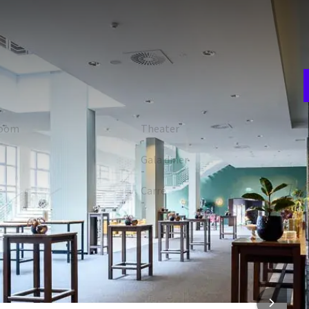
V
w
ane grond van het Congress & Event Center ligt tegenover
w
²) en is ideaal voor recepties, tentoonstellingen en
oor bals, gala's, tentoonstellingen, kick-off evenementen,
 de gewenste opstelling is er plaats voor maximaal 750
room
Theater
F
-
4
orgt voor de culinaire beleving van je evenement.
ie
Gala diner
-
t
Carré
-
FACILITEITEN
Bar
 INFORMATIE