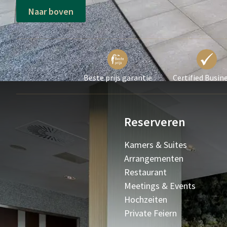
Naar boven
Beste prijs garantie
Certified Busin
Reserveren
Kamers & Suites
Arrangementen
Restaurant
Meetings & Events
Hochzeiten
Private Feiern