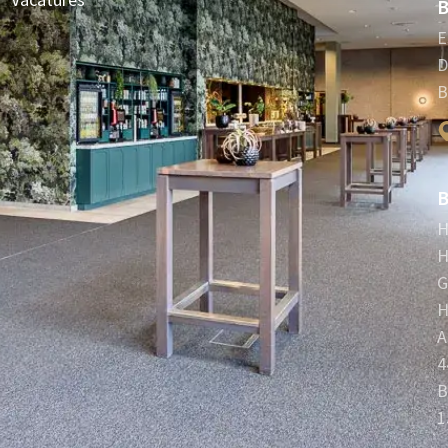
B
E
D
B
B
H
H
H
A
4
B
1