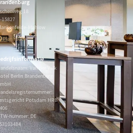
randenburg
schenweg 18
-15827
lankenfelde-Mahlow
Plan route
edrijfsinformatie
andelsnaam: Van der Valk
otel Berlin Brandenburg
GmbH
andelsregisternummer:
mtsgericht Potsdam HRB
406
TW-nummer: DE
53103484