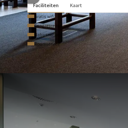
Faciliteiten
Kaart
Gratis wifi
Congrescentrum
Nabij snelweg
Roomservice