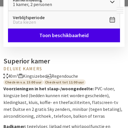
1 kamer, 2 personen
MENU
Verblijfsperiode
Data kiezen
Toon beschikbaarheid
Superior kamer
DELUXE KAMERS
40m²
Kingsizebed
Regendouche
Check-in v.a. 15:00 uur
Check-uit tot 11:00 uur
Voorzieningen in het slaap-/woongedeelte:
PVC-vloer,
kingsize bed (bedden kunnen niet worden gescheiden),
kledingkast, kluis, koffie- en theefaciliteiten, flatscreen-tv
met Duitse en 2 gratis Sky zenders, minibar (tegen betaling),
airconditioning, zithoek , telefoon, balkon of terras
Badkamer:
tegelvloer, ligbad met whirlpoolfunctie en