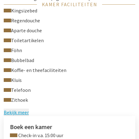
KAMER FACILITEITEN
douche, toilet, föhn, make-upspiegel
Kingsizebed
Bijzonderheden:
geen extra bedden mogelijk, huisdieren niet
Regendouche
toegestaan
Aparte douche
Toiletartikelen
Föhn
Bubbelbad
Koffie- en theefaciliteiten
Kluis
Telefoon
Zithoek
Bekijk meer
Boek een kamer
Check-in v.a. 15:00 uur