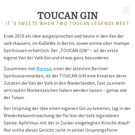
MENÜ
TOUCAN GIN
IT´S SWEETS WHEN TWO TOUCAN LEGENDS MEET
Ende 2019 als Idee ausgesprochen und heute in den Van der
valk Häusern, im KaDeWe in Berlin, sowie online über mampe
Spiritousen erhältlich. Der „TOUCAN GIN“ – ist der erste
eigene Van der Valk Gin und etwas ganz besonderes.
Zusammen mit
Mampe
, einer der ältesten Berliner
Spirituosenmarken, ist der TOUCAN GIN eine Kreation derer
Zutaten die Van der Valk in den Niederlanden, fast zu einem
vertrauten Markenzeichen haben werden lassen – genau wie
der Tukan.
Der Ursprung der Idee einen eigenen Gin zu kreieren, lag in der
Wiederbekanntmachung der für Van der Valk legendären
Speise: Apfelmus mit der in Zucker eingelegten Kirsche drauf!
Nur sollte dieses Gericht nicht in seiner Ursprungsform