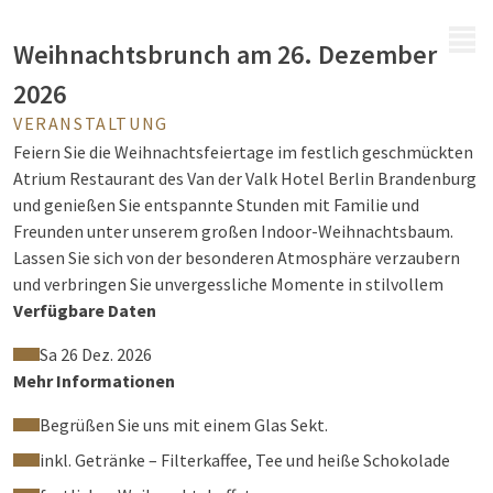
MENÜ
Weihnachtsbrunch am 26. Dezember
2026
VERANSTALTUNG
Feiern Sie die Weihnachtsfeiertage im festlich geschmückten
Atrium Restaurant des Van der Valk Hotel Berlin Brandenburg
und genießen Sie entspannte Stunden mit Familie und
Freunden unter unserem großen Indoor-Weihnachtsbaum.
Lassen Sie sich von der besonderen Atmosphäre verzaubern
und verbringen Sie unvergessliche Momente in stilvollem
Ambiente.
Verfügbare Daten
Sa 26 Dez. 2026
Was erwartet Sie?
Mehr Informationen
Freuen Sie sich auf ein festliches Weihnachtsbuffet mit einer
Begrüßen Sie uns mit einem Glas Sekt.
abwechslungsreichen Auswahl an warmen und kalten Speisen
inkl. Getränke – Filterkaffee, Tee und heiße Schokolade
sowie weihnachtlichen Köstlichkeiten. Liebevoll zubereitete