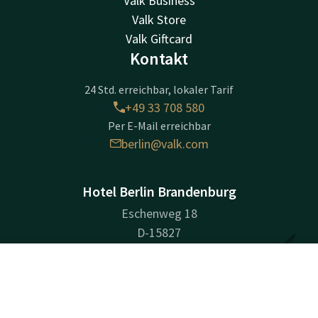
Valk Business
Valk Store
Valk Giftcard
Kontakt
24 Std. erreichbar, lokaler Tarif
+49 33 708 580
Per E-Mail erreichbar
berlin@valk.com
Hotel Berlin Brandenburg
Eschenweg 18
D-15827
Blankenfelde-Mahlow
Kontakt
Account
DE
Wegbeschreibung
Jetzt buchen