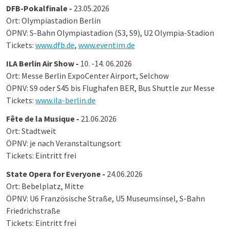
DFB-Pokalfinale -
23.05.2026
Ort: Olympiastadion Berlin
ÖPNV: S-Bahn Olympiastadion (S3, S9), U2 Olympia-Stadion
Tickets:
www.dfb.de
,
www.eventim.de
ILA Berlin Air Show -
10. -14. 06.2026
Ort: Messe Berlin ExpoCenter Airport, Selchow
ÖPNV: S9 oder S45 bis Flughafen BER, Bus Shuttle zur Messe
Tickets:
www.ila-berlin.de
Fête de la Musique -
21.06.2026
Ort: Stadtweit
ÖPNV: je nach Veranstaltungsort
Tickets: Eintritt frei
State Opera for Everyone -
24.06.2026
Ort: Bebelplatz, Mitte
ÖPNV: U6 Französische Straße, U5 Museumsinsel, S-Bahn
Friedrichstraße
Tickets: Eintritt frei