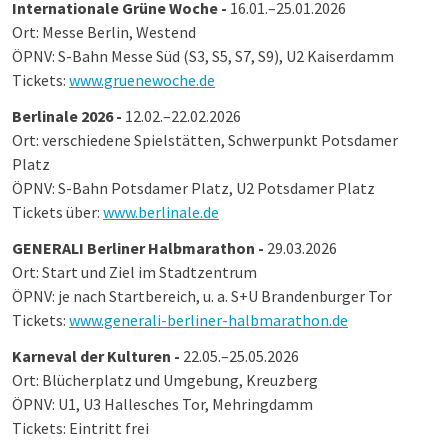
Internationale Grüne Woche -
16.01.–25.01.2026
Ort: Messe Berlin, Westend
ÖPNV: S-Bahn Messe Süd (S3, S5, S7, S9), U2 Kaiserdamm
Tickets:
www.gruenewoche.de
Berlinale 2026 -
12.02.–22.02.2026
Ort: verschiedene Spielstätten, Schwerpunkt Potsdamer
Platz
ÖPNV: S-Bahn Potsdamer Platz, U2 Potsdamer Platz
Tickets über:
www.berlinale.de
GENERALI Berliner Halbmarathon -
29.03.2026
Ort: Start und Ziel im Stadtzentrum
ÖPNV: je nach Startbereich, u. a. S+U Brandenburger Tor
Tickets:
www.generali-berliner-halbmarathon.de
Karneval der Kulturen -
22.05.–25.05.2026
Ort: Blücherplatz und Umgebung, Kreuzberg
ÖPNV: U1, U3 Hallesches Tor, Mehringdamm
Tickets: Eintritt frei