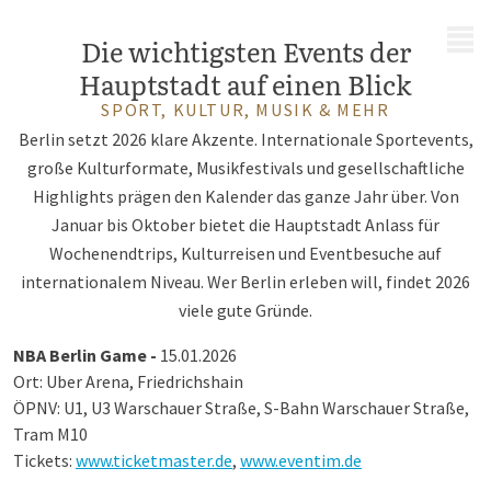
MENÜ
Die wichtigsten Events der
Hauptstadt auf einen Blick
SPORT, KULTUR, MUSIK & MEHR
Berlin setzt 2026 klare Akzente. Internationale Sportevents,
große Kulturformate, Musikfestivals und gesellschaftliche
Highlights prägen den Kalender das ganze Jahr über. Von
Januar bis Oktober bietet die Hauptstadt Anlass für
Wochenendtrips, Kulturreisen und Eventbesuche auf
internationalem Niveau. Wer Berlin erleben will, findet 2026
viele gute Gründe.
NBA Berlin Game -
15.01.2026
Ort: Uber Arena, Friedrichshain
ÖPNV: U1, U3 Warschauer Straße, S-Bahn Warschauer Straße,
Tram M10
Tickets:
www.ticketmaster.de
,
www.eventim.de