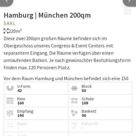
MENÜ
Hamburg | München 200qm
SAAL
220m²
Diese zwei 200qm großen Räume befinden sich im
Obergeschoss unseres Congress & Event Centers mit
separantem Eingang. Die Räume verfügen über einen
umlaufenden Balkon. Je nach gewünschter Bestuhlungsform
finden max. 120 Personen Platz.
Vor dem Raum Hamburg und München befindet sich eine 150
qm große Galerie, welches für Empfänge, Ausstellungen oder
U-Form
Block
42
50
Ähnliches genutzt werden kann.
Kino
Schule
160
108
Eine schalldichte Trennwand kann den Raum Hamburg und
München jeweils in 120qm und 80qm (jeweils mit separatem
Empfang
Bankett
190
90
Eingang) teilen.
Exam
Kabarett
-
-