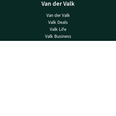
Van der Valk
Van der Valk
Valk Deals
Valk Life
Valk Business
Valk Store
Valk Giftcard
Kontakt
Account
DE
Kontakt
Jetzt buchen
24 Std. erreichbar, lokaler Tarif
+49 33 708 580
Per E-Mail erreichbar
berlin@valk.com
Hotel Berlin Brandenburg
Eschenweg 18