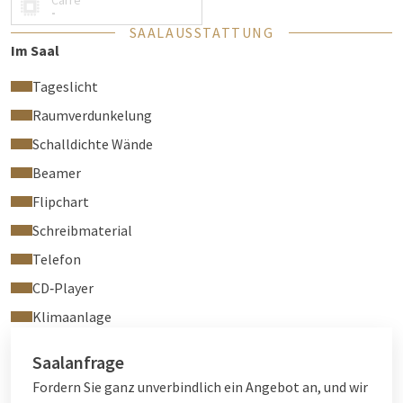
Carré
-
SAALAUSSTATTUNG
Im Saal
Tageslicht
Raumverdunkelung
Schalldichte Wände
Beamer
Flipchart
Schreibmaterial
Telefon
CD‑Player
Klimaanlage
Saalanfrage
Fordern Sie ganz unverbindlich ein Angebot an, und wir