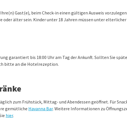
r Ihre(n) Gast(e), beim Check-in einen gültigen Ausweis vorzulege
e oder älter sein. Kinder unter 18 Jahren müssen unter elterliche
rung garantiert bis 18:00 Uhr am Tag der Ankunft. Sollten Sie späte
ch bitte an die Hotelrezeption.
tränke
täglich zum Frühstück, Mittag- und Abendessen geöffnet. Für Sna
ere gemütliche
Havanna Bar
. Weitere Informationen zu Öffnungsz
Sie
hier
.