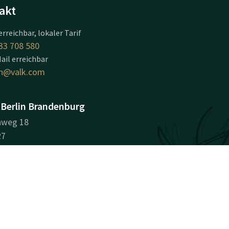
akt
erreichbar, lokaler Tarif
33 708 580
ail erreichbar
in@valk.com
 Berlin Brandenburg
nweg 18
27
enfelde-Mahlow
beschreibung
nehmensinformationen
sname: Van der Valk Hotel