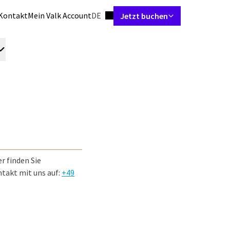
Sprache einstellen
Kontakt
Mein Valk Account
DE
Jetzt buchen
Zimmer & Suiten
Restaurant
Tagungen
Hochzeiten & Feiern
 finden Sie
takt mit uns auf:
+49