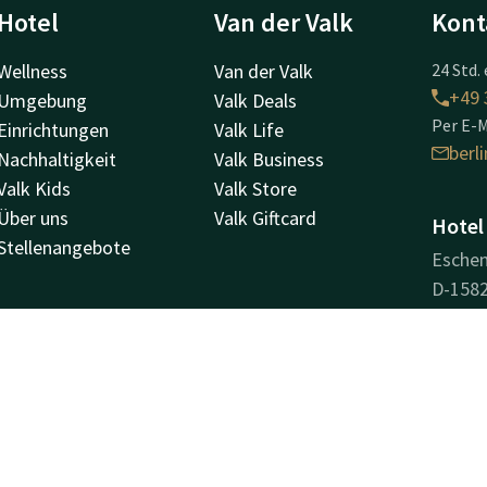
Hotel
Van der Valk
Kont
Wellness
Van der Valk
24 Std. 
+49 
Umgebung
Valk Deals
Per E-M
Einrichtungen
Valk Life
berl
Nachhaltigkeit
Valk Business
Valk Kids
Valk Store
Über uns
Valk Giftcard
Hotel
Stellenangebote
Esche
D-158
Blank
Weg
Unter
Handel