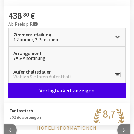
dieses Angebot perfekt für einen Sommerurlaub mit
vielfältigen Ausflügen: die pulsierende Atmosphäre der
438
€
80
Hauptstadt, grüne Seenlandschaften, Rad- und Wandertouren
Ab
Preis p.P.
oder einfach entspannte Tage im Hotel.
Zimmeraufteilung
1 Zimmer, 2 Personen
Arrangement
7=5-Anordnung
Aufenthaltsdauer
Wählen Sie Ihren Aufenthalt
Verfügbarkeit anzeigen
8,7
Fantastisch
502 Bewertungen
HOTELINFORMATIONEN