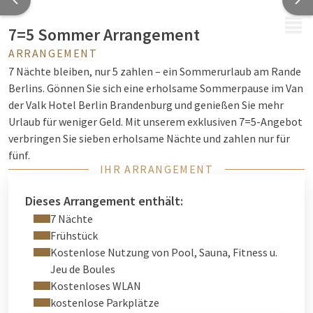
MENÜ
7=5 Sommer Arrangement
ARRANGEMENT
7 Nächte bleiben, nur 5 zahlen – ein Sommerurlaub am Rande
Berlins. Gönnen Sie sich eine erholsame Sommerpause im Van
der Valk Hotel Berlin Brandenburg und genießen Sie mehr
Urlaub für weniger Geld. Mit unserem exklusiven 7=5-Angebot
verbringen Sie sieben erholsame Nächte und zahlen nur für
fünf.
IHR ARRANGEMENT
Starten Sie jeden Morgen mit einem abwechslungsreichen
Frühstücksbuffet und entdecken Sie die perfekte Mischung aus
Dieses Arrangement enthält:
Entspannung, Natur und Hauptstadtflair. Ob Entspannung
7 Nächte
am Pool, wohltuende Saunagänge oder sportliche Aktivitäten
Frühstück
im Fitnessbereich oder Spaß beim Jeu de Boules in unserem
Kostenlose Nutzung von Pool, Sauna, Fitness u.
Garten – während Ihres Aufenthalts können Sie unsere
Jeu de Boules
Einrichtungen kostenfrei nutzen.
Kostenloses WLAN
kostenlose Parkplätze
Dank der idealen Lage zwischen Berlin und Brandenburg ist